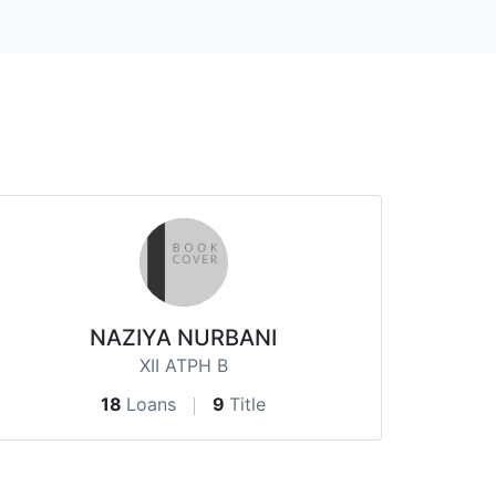
NAZIYA NURBANI
XII ATPH B
18
Loans
9
Title