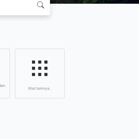
dan
lihat lainnya..