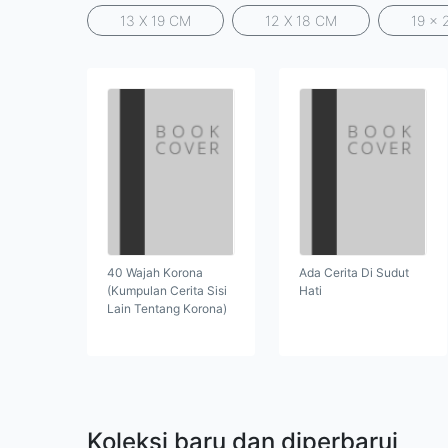
13 X 19 CM
12 X 18 CM
19 x 
40 Wajah Korona
Ada Cerita Di Sudut
(Kumpulan Cerita Sisi
Hati
Lain Tentang Korona)
Koleksi baru dan diperbarui