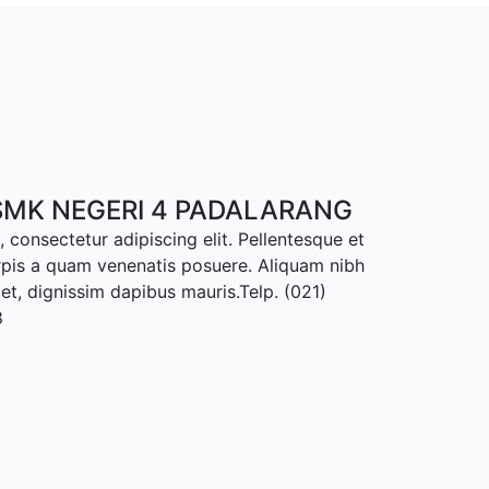
MK NEGERI 4 PADALARANG
 consectetur adipiscing elit. Pellentesque et
rpis a quam venenatis posuere. Aliquam nibh
met, dignissim dapibus mauris.Telp. (021)
8