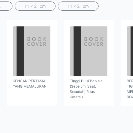
21
14 x 21 cm
14 x 21 cm
KENCAN PERTAMA
Tinggi Puisi Berkait
BER
YANG MEMALUKAN
(Sebelum, Saat,
TI
Sesudah) Ritus
ME
Katarsis
RE