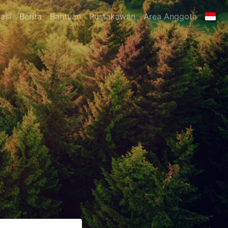
asi
Berita
Bantuan
Pustakawan
Area Anggota