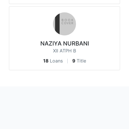
NAZIYA NURBANI
XII ATPH B
18
Loans
9
Title