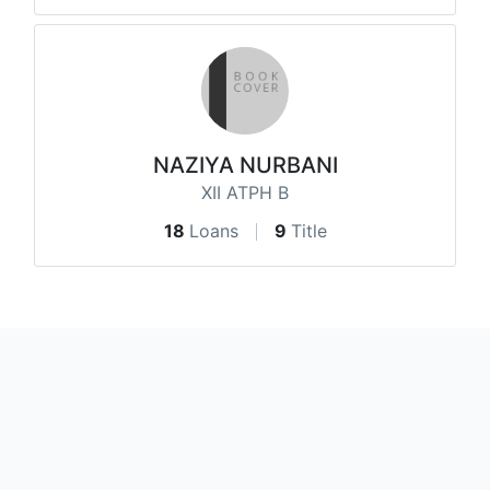
NAZIYA NURBANI
XII ATPH B
18
Loans
9
Title