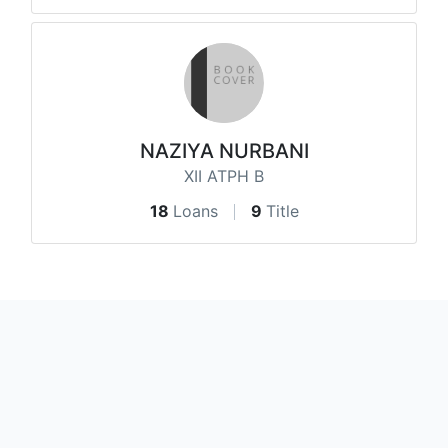
NAZIYA NURBANI
XII ATPH B
18
Loans
9
Title