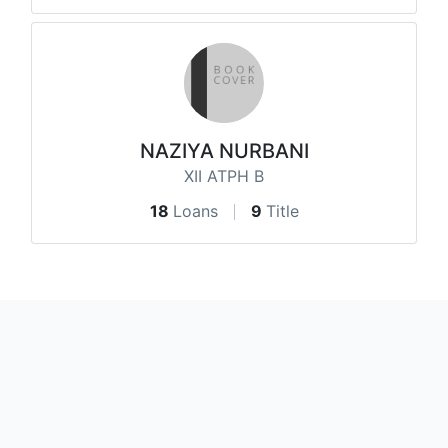
NAZIYA NURBANI
XII ATPH B
18
Loans
9
Title