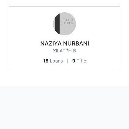
NAZIYA NURBANI
XII ATPH B
18
Loans
9
Title