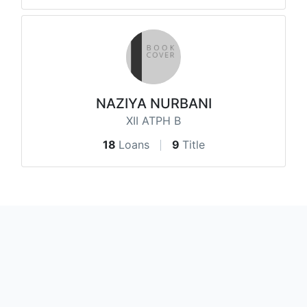
NAZIYA NURBANI
XII ATPH B
18
Loans
9
Title