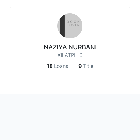
NAZIYA NURBANI
XII ATPH B
18
Loans
9
Title