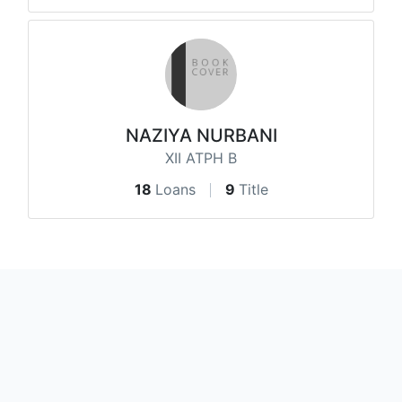
NAZIYA NURBANI
XII ATPH B
18
Loans
9
Title