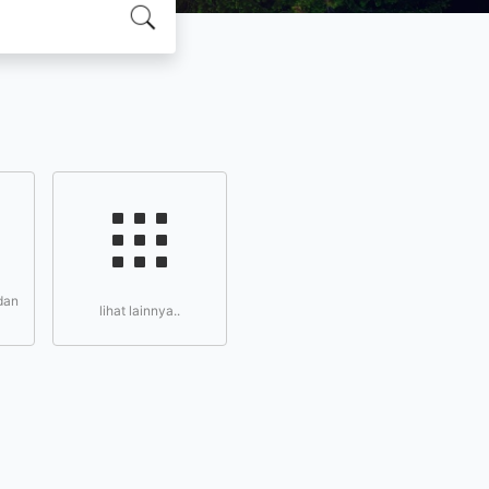
dan
lihat lainnya..