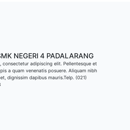
MK NEGERI 4 PADALARANG
 consectetur adipiscing elit. Pellentesque et
rpis a quam venenatis posuere. Aliquam nibh
met, dignissim dapibus mauris.Telp. (021)
8