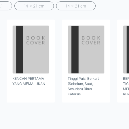
21
14 x 21 cm
14 x 21 cm
KENCAN PERTAMA
Tinggi Puisi Berkait
BER
YANG MEMALUKAN
(Sebelum, Saat,
TI
Sesudah) Ritus
ME
Katarsis
RE