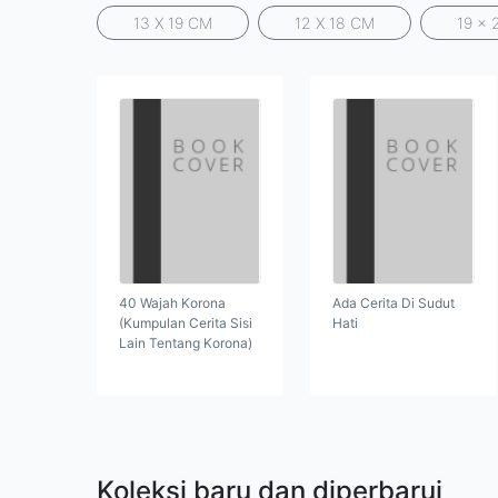
13 X 19 CM
12 X 18 CM
19 x 
40 Wajah Korona
Ada Cerita Di Sudut
(Kumpulan Cerita Sisi
Hati
Lain Tentang Korona)
Koleksi baru dan diperbarui