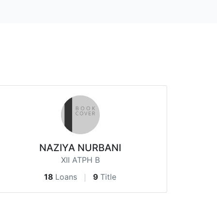
NAZIYA NURBANI
XII ATPH B
18
Loans
9
Title