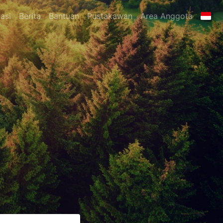
asi
Berita
Bantuan
Pustakawan
Area Anggota