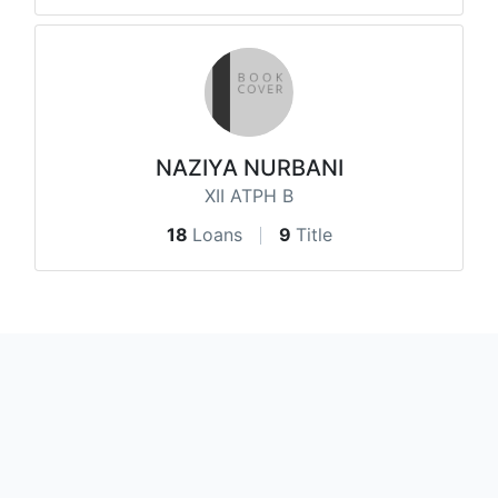
NAZIYA NURBANI
XII ATPH B
18
Loans
9
Title