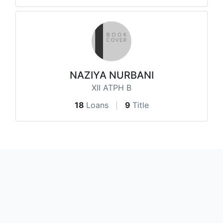
NAZIYA NURBANI
XII ATPH B
18
Loans
9
Title