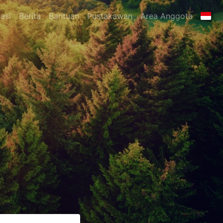
asi
Berita
Bantuan
Pustakawan
Area Anggota