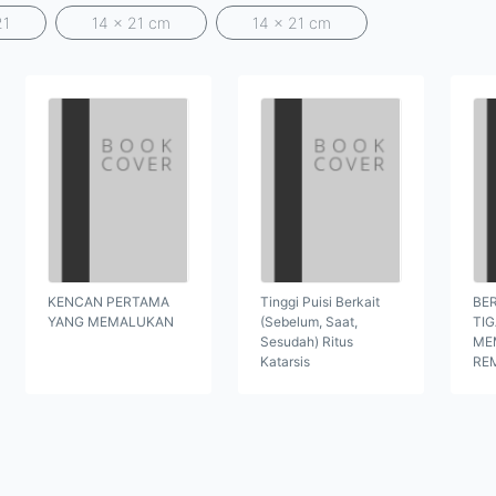
21
14 x 21 cm
14 x 21 cm
KENCAN PERTAMA
Tinggi Puisi Berkait
BER
YANG MEMALUKAN
(Sebelum, Saat,
TI
Sesudah) Ritus
ME
Katarsis
RE