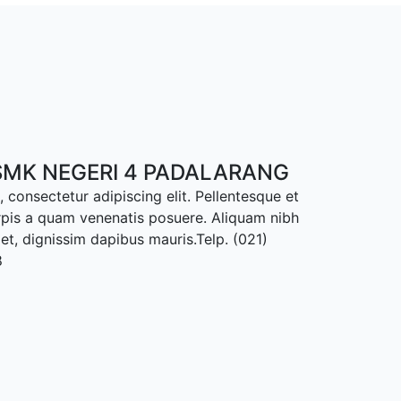
MK NEGERI 4 PADALARANG
 consectetur adipiscing elit. Pellentesque et
rpis a quam venenatis posuere. Aliquam nibh
met, dignissim dapibus mauris.Telp. (021)
8