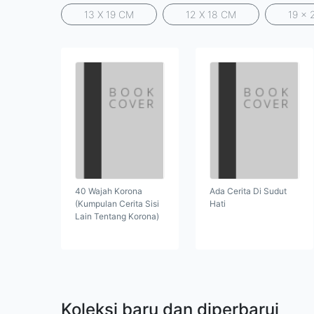
13 X 19 CM
12 X 18 CM
19 x 
40 Wajah Korona
Ada Cerita Di Sudut
(Kumpulan Cerita Sisi
Hati
Lain Tentang Korona)
Koleksi baru dan diperbarui