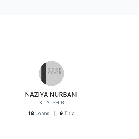
NAZIYA NURBANI
XII ATPH B
18
Loans
9
Title