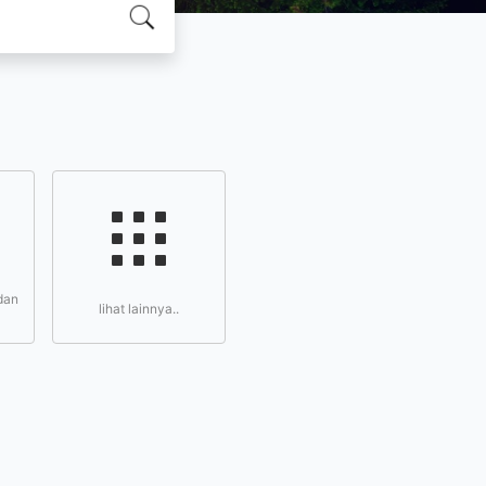
dan
lihat lainnya..