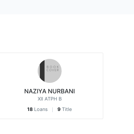
NAZIYA NURBANI
XII ATPH B
18
Loans
9
Title