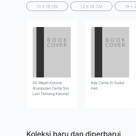
13 X 19 CM
12 X 18 CM
19 x 
40 Wajah Korona
Ada Cerita Di Sudut
(Kumpulan Cerita Sisi
Hati
Lain Tentang Korona)
Koleksi baru dan diperbarui