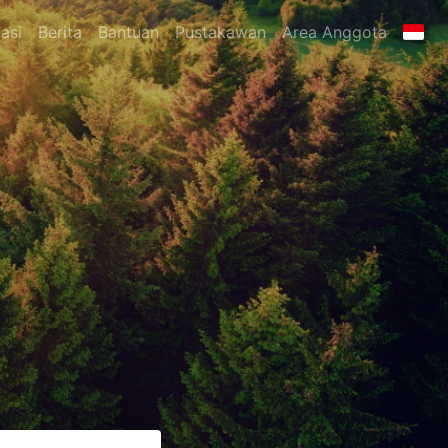
asi
Berita
Bantuan
Pustakawan
Area Anggota