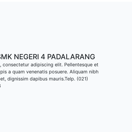
MK NEGERI 4 PADALARANG
 consectetur adipiscing elit. Pellentesque et
rpis a quam venenatis posuere. Aliquam nibh
met, dignissim dapibus mauris.Telp. (021)
8