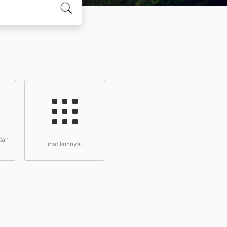
dan
lihat lainnya..