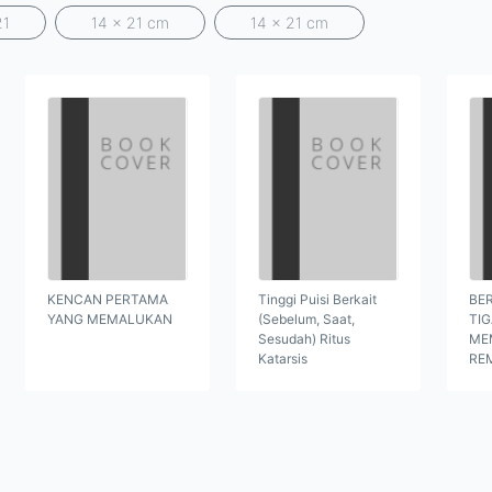
21
14 x 21 cm
14 x 21 cm
KENCAN PERTAMA
Tinggi Puisi Berkait
BER
YANG MEMALUKAN
(Sebelum, Saat,
TI
Sesudah) Ritus
ME
Katarsis
RE