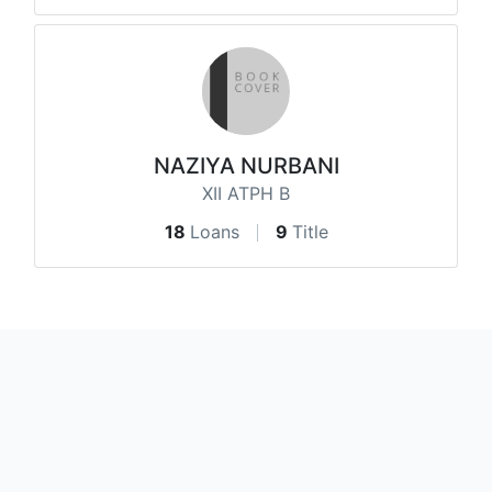
NAZIYA NURBANI
XII ATPH B
18
Loans
9
Title