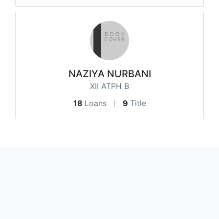
NAZIYA NURBANI
XII ATPH B
18
Loans
9
Title