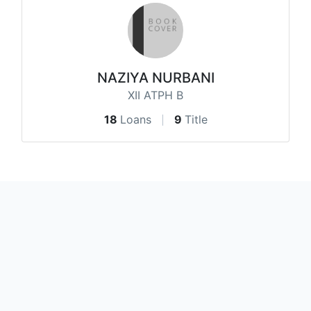
NAZIYA NURBANI
XII ATPH B
18
Loans
9
Title