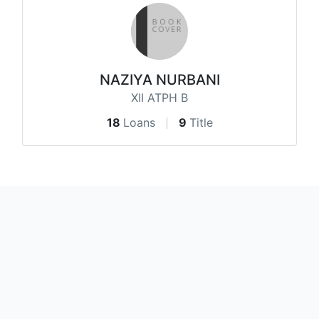
NAZIYA NURBANI
XII ATPH B
18
Loans
9
Title