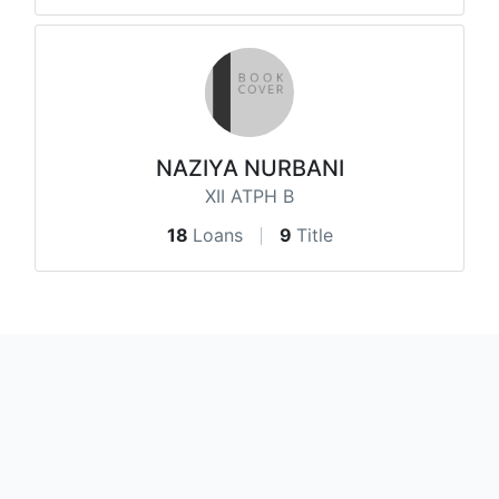
NAZIYA NURBANI
XII ATPH B
18
Loans
9
Title