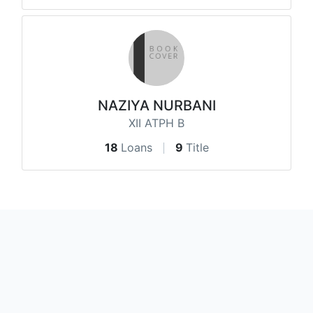
NAZIYA NURBANI
XII ATPH B
18
Loans
9
Title