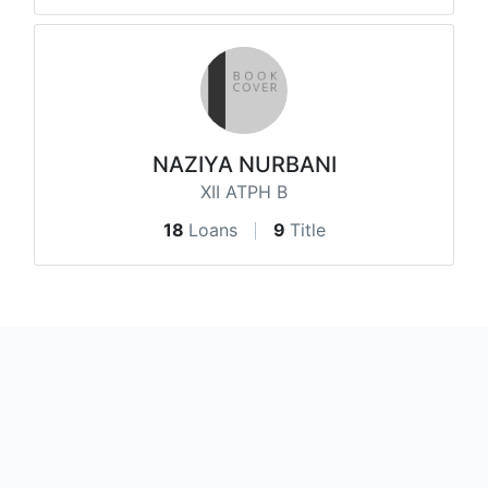
NAZIYA NURBANI
XII ATPH B
18
Loans
9
Title