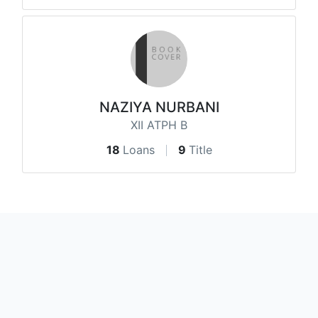
NAZIYA NURBANI
XII ATPH B
18
Loans
9
Title