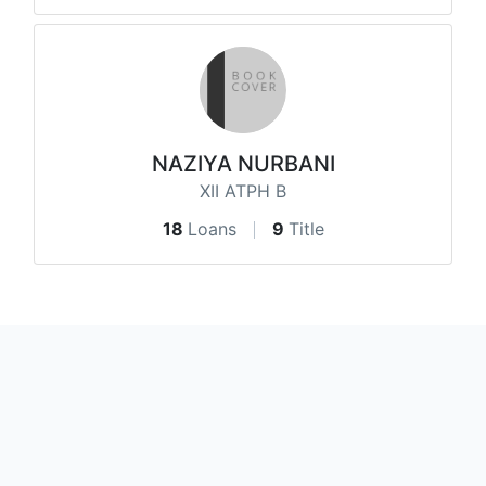
NAZIYA NURBANI
XII ATPH B
18
Loans
9
Title