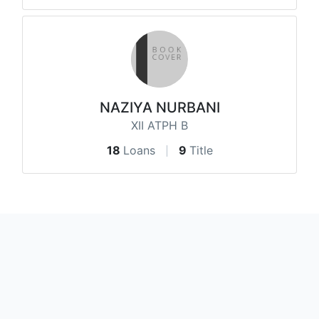
NAZIYA NURBANI
XII ATPH B
18
Loans
9
Title