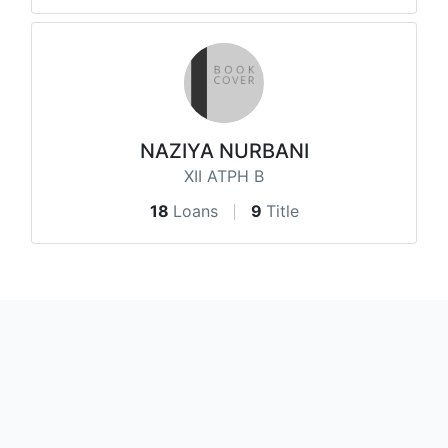
NAZIYA NURBANI
XII ATPH B
18
Loans
9
Title