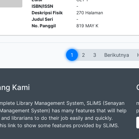
ISBN/ISSN
-
Deskripsi Fisik
270 Halaman
Judul Seri
-
No. Panggil
819 MAY K
1
2
3
Berikutnya
ang Kami
mplete Library Management System, SLiMS (Senayan
m
 Management System) has many features that will help
p
s and librarians to do their job easily and quickly.
this link to show some features provided by SLiMS.