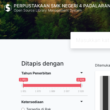
PERPUSTAKAAN SMK NEGERI 4 PADALARA
Open Source Library Management System
Ditapis dengan
Ditemuk
Tahun Penerbitan
1 951
2 026
1 951
1 970
1 989
2 007
2 026
Ketersediaan
Tersedia di Rak