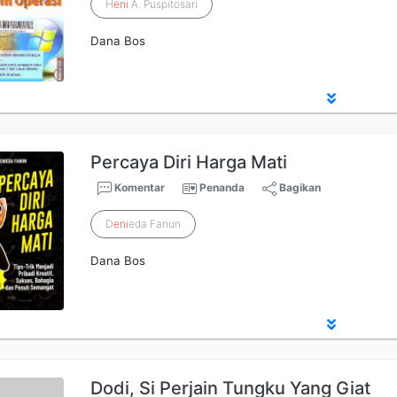
H
eni
A. Puspitosari
Dana Bos
Percaya Diri Harga Mati
Komentar
Penanda
Bagikan
D
eni
eda Fanun
Dana Bos
Dodi, Si Perjain Tungku Yang Giat