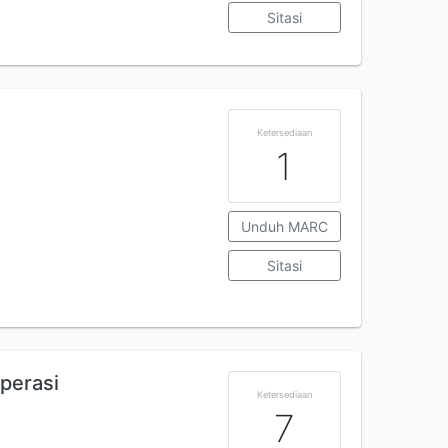
Sitasi
Ketersediaan
1
Unduh MARC
Sitasi
Operasi
Ketersediaan
7