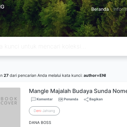
NG
Beranda
Inform
an
27
dari pencarian Anda melalui kata kunci:
author=ENI
Mangle Majalah Budaya Sunda Nom
Komentar
Penanda
Bagikan
D
eni
-Jahiang
DANA BOSS