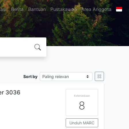
asi
Berita
Bantuan
Pustakawan
Area Anggota
Sort by
er 3036
Ketersediaan
8
Unduh MARC