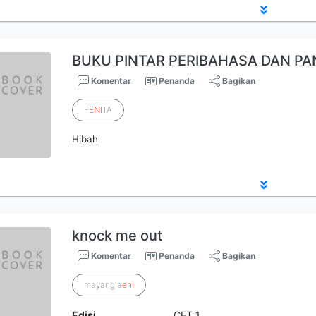
BUKU PINTAR PERIBAHASA DAN PA
Komentar
Penanda
Bagikan
F
ENI
TA
Hibah
knock me out
Komentar
Penanda
Bagikan
mayang a
eni
Edisi
CET 1