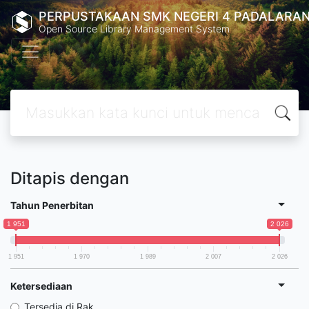
PERPUSTAKAAN SMK NEGERI 4 PADALARA
Open Source Library Management System
Ditapis dengan
Tahun Penerbitan
1 951
2 026
1 951
1 970
1 989
2 007
2 026
Ketersediaan
Tersedia di Rak