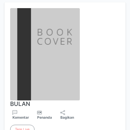
BULAN
Komentar
Penanda
Bagikan
Tere
Liye