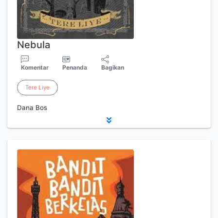
Nebula
Komentar
Penanda
Bagikan
Tere
Liye
Dana Bos